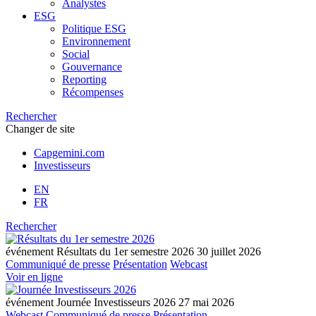
Analystes
ESG
Politique ESG
Environnement
Social
Gouvernance
Reporting
Récompenses
Rechercher
Changer de site
Capgemini.com
Investisseurs
EN
FR
Rechercher
événement
Résultats du 1er semestre 2026
30 juillet 2026
Communiqué de presse
Présentation
Webcast
Voir en ligne
événement
Journée Investisseurs 2026
27 mai 2026
Webcast
Communiqué de presse
Présentation