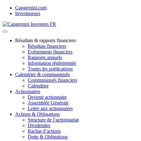
Skip
Capgemini.com
to
Investisseurs
content
Résultats & rapports financiers
Résultats financiers
Evénements financiers
Rapports annuels
Information réglementée
Toutes les publications
Calendrier & communiqués
Communiqués financiers
Calendrier
Actionnaires
Devenir actionnaire
Assemblée Générale
Lettre aux actionnaires
Actions & Obligations
Structure de l’actionnariat
Dividendes
Rachat d’actions
Dette & Obligations