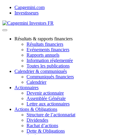
Skip
Capgemini.com
to
Investisseurs
content
Résultats & rapports financiers
Résultats financiers
Evénements financiers
Rapports annuels
Information réglementée
Toutes les publications
Calendrier & communiqués
Communiqués financiers
Calendrier
Actionnaires
Devenir actionnaire
Assemblée Générale
Lettre aux actionnaires
Actions & Obligations
Structure de l’actionnariat
Dividendes
Rachat d’actions
Dette & Obligations