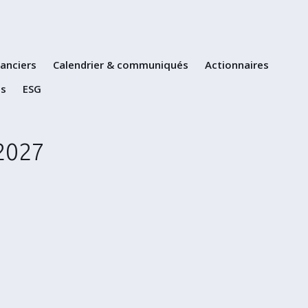
Skip
to
content
nanciers
Calendrier & communiqués
Actionnaires
ns
ESG
2027