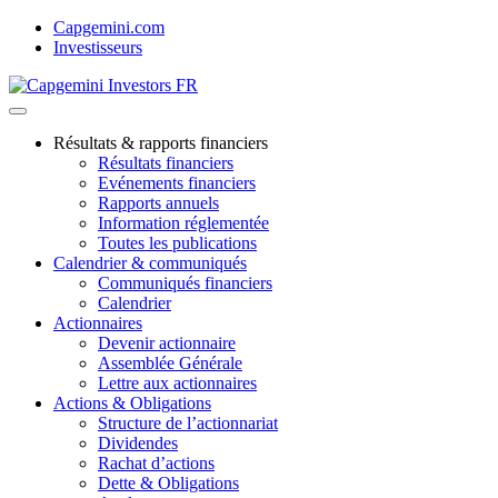
Skip
Capgemini.com
to
Investisseurs
content
Résultats & rapports financiers
Résultats financiers
Evénements financiers
Rapports annuels
Information réglementée
Toutes les publications
Calendrier & communiqués
Communiqués financiers
Calendrier
Actionnaires
Devenir actionnaire
Assemblée Générale
Lettre aux actionnaires
Actions & Obligations
Structure de l’actionnariat
Dividendes
Rachat d’actions
Dette & Obligations