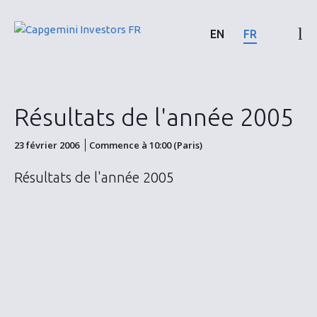
Skip
to
EN
FR
content
Résultats & rapports financiers
Résultats de l'année 2005
Calendrier & communiqués
23 février 2006
Commence à 10:00 (Paris)
Actionnaires
Résultats de l'année 2005
Actions & Obligations
ESG