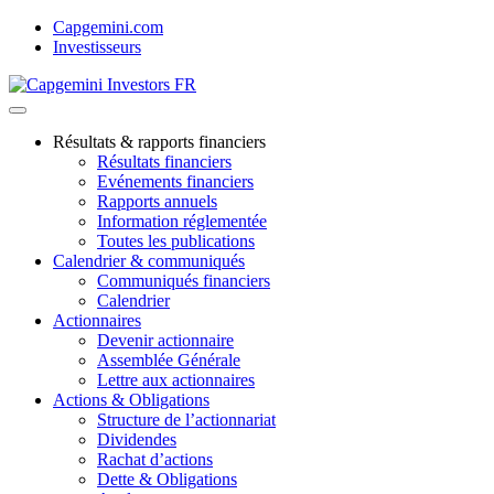
Skip
Capgemini.com
to
Investisseurs
content
Résultats & rapports financiers
Résultats financiers
Evénements financiers
Rapports annuels
Information réglementée
Toutes les publications
Calendrier & communiqués
Communiqués financiers
Calendrier
Actionnaires
Devenir actionnaire
Assemblée Générale
Lettre aux actionnaires
Actions & Obligations
Structure de l’actionnariat
Dividendes
Rachat d’actions
Dette & Obligations