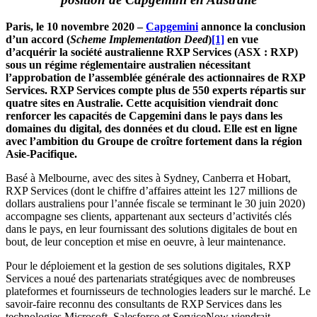
Paris, le 10 novembre 2020 –
Capgemini
annonce la conclusion
d’un accord (
Scheme Implementation Deed
)
[1]
en vue
d’acquérir la société australienne RXP Services (ASX : RXP)
sous un régime réglementaire australien nécessitant
l’approbation de l’assemblée générale des actionnaires de RXP
Services. RXP Services compte plus de 550 experts répartis sur
quatre sites en Australie. Cette acquisition viendrait donc
renforcer les capacités de Capgemini dans le pays dans les
domaines du digital, des données et du cloud. Elle est en ligne
avec l’ambition du Groupe de croître fortement dans la région
Asie-Pacifique.
Basé à Melbourne, avec des sites à Sydney, Canberra et Hobart,
RXP Services (dont le chiffre d’affaires atteint les 127 millions de
dollars australiens pour l’année fiscale se terminant le 30 juin 2020)
accompagne ses clients, appartenant aux secteurs d’activités clés
dans le pays, en leur fournissant des solutions digitales de bout en
bout, de leur conception et mise en oeuvre, à leur maintenance.
Pour le déploiement et la gestion de ses solutions digitales, RXP
Services a noué des partenariats stratégiques avec de nombreuses
plateformes et fournisseurs de technologies leaders sur le marché.
Le
savoir-faire reconnu des consultants de RXP Services dans les
technologies Microsoft, Salesforce et ServiceNow viendrait