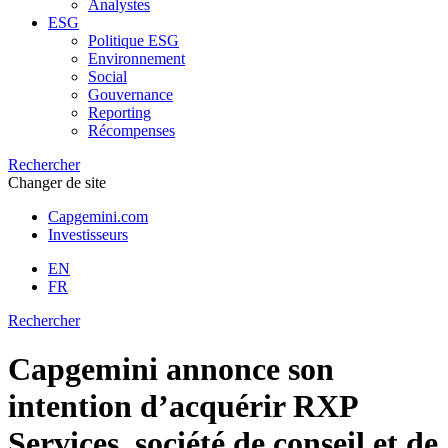
Analystes
ESG
Politique ESG
Environnement
Social
Gouvernance
Reporting
Récompenses
Rechercher
Changer de site
Capgemini.com
Investisseurs
EN
FR
Rechercher
Capgemini annonce son
intention d’acquérir RXP
Services, société de conseil et de