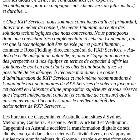
technologiques pour accompagner nos clients vers un futur inclusif
et durable. »
« Chez RXP Services, nous sommes convaincus qu’il est primordial,
dans notre métier de conseil, de mettre l’humain au centre des
solutions technologiques que nous concevons. Nous partageons
donc une conviction très complémentaire à celle de Capgemini,
qui
est que la technologie doit être pensée par et pour l’humain, »
commente Ross Fielding, directeur général de RXP Services
. « Au-
delà de cette adéquation naturelle, rejoindre Capgemini ouvrirait
des perspectives à nos équipes en termes de capacité à offrir les
solutions de bout en bout dont nos clients ont besoin, avec la
possibilité de les déployer à l’échelle mondiale. Le conseil
d’administration de RXP Services et moi-même recommandons à
l’unanimité aux actionnaires de RXP Services de voter en faveur de
cet accord en l’absence d’une proposition supérieure et sous réserve
que l’expert indépendant conclue (et continue de conclure) que la
mise en œuvre de l’accord est dans le meilleur intérêt des
actionnaires de RXP Services. »
Les bureaux de Capgemini en Australie sont situés à Sydney,
Melbourne, Canberra, Brisbane, Perth, Auckland et Wellington.
Capgemini en Australie accélère la transformation digitale de ses
clients, exerçant dans des secteurs d’activité divers, en s’appuyant
sur les trois grands métiers du Groupe : stratégie et transformation,