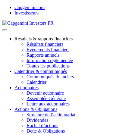
Skip
Capgemini.com
to
Investisseurs
content
Résultats & rapports financiers
Résultats financiers
Evénements financiers
Rapports annuels
Information réglementée
Toutes les publications
Calendrier & communiqués
Communiqués financiers
Calendrier
Actionnaires
Devenir actionnaire
Assemblée Générale
Lettre aux actionnaires
Actions & Obligations
Structure de l’actionnariat
Dividendes
Rachat d’actions
Dette & Obligations