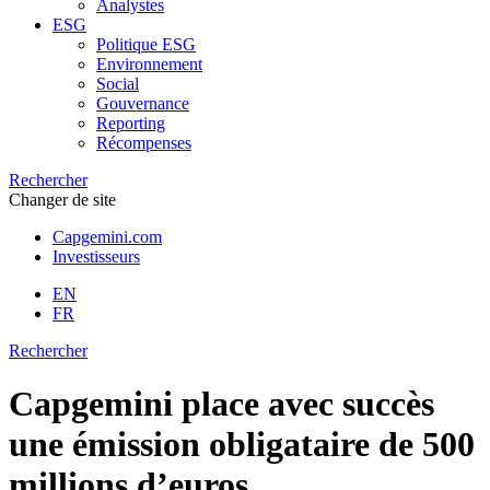
Analystes
ESG
Politique ESG
Environnement
Social
Gouvernance
Reporting
Récompenses
Rechercher
Changer de site
Capgemini.com
Investisseurs
EN
FR
Rechercher
Capgemini place avec succès
une émission obligataire de 500
millions d’euros