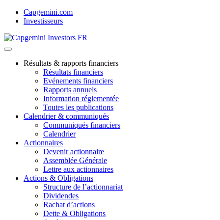
Skip
Capgemini.com
to
Investisseurs
content
Résultats & rapports financiers
Résultats financiers
Evénements financiers
Rapports annuels
Information réglementée
Toutes les publications
Calendrier & communiqués
Communiqués financiers
Calendrier
Actionnaires
Devenir actionnaire
Assemblée Générale
Lettre aux actionnaires
Actions & Obligations
Structure de l’actionnariat
Dividendes
Rachat d’actions
Dette & Obligations