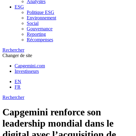
Analystes
ESG
Politique ESG
Environnement
Social
Gouvernance
Reporting
Récompenses
Rechercher
Changer de site
Capgemini.com
Investisseurs
EN
FR
Rechercher
Capgemini renforce son
leadership mondial dans le
digital avec l’acquisition de