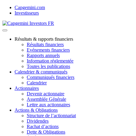
Skip
Capgemini.com
to
Investisseurs
content
Résultats & rapports financiers
Résultats financiers
Evénements financiers
Rapports annuels
Information réglementée
Toutes les publications
Calendrier & communiqués
Communiqués financiers
Calendrier
Actionnaires
Devenir actionnaire
Assemblée Générale
Lettre aux actionnaires
Actions & Obligations
Structure de l’actionnariat
Dividendes
Rachat d’actions
Dette & Obligations