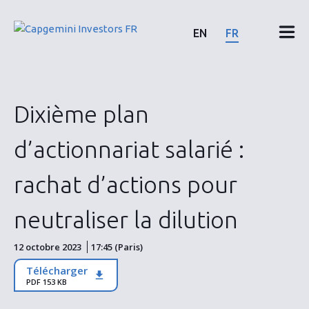
Skip
to
EN
FR
content
Résultats & rapports financiers
Dixième plan
Calendrier & communiqués
d’actionnariat salarié :
Actionnaires
rachat d’actions pour
Actions & Obligations
neutraliser la dilution
12 octobre 2023
17:45 (Paris)
ESG
Télécharger
PDF 153 KB