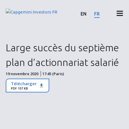
Skip
to
EN
FR
content
Résultats & rapports financiers
Large succès du septième
Calendrier & communiqués
plan d’actionnariat salarié
Actionnaires
19 novembre 2020
17:45 (Paris)
Télécharger
Actions & Obligations
PDF 107 KB
ESG