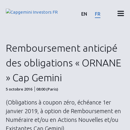
Skip
to
EN
FR
content
Résultats & rapports financiers
Remboursement anticipé
Calendrier & communiqués
des obligations « ORNANE
Actionnaires
» Cap Gemini
Actions & Obligations
5 octobre 2016
08:00 (Paris)
(Obligations à coupon zéro, échéance 1er
ESG
janvier 2019, à option de Remboursement en
Numéraire et/ou en Actions Nouvelles et/ou
Existantes Cap Gemini)