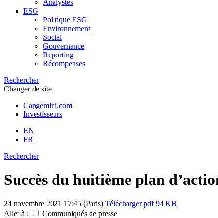
Analystes
ESG
Politique ESG
Environnement
Social
Gouvernance
Reporting
Récompenses
Rechercher
Changer de site
Capgemini.com
Investisseurs
EN
FR
Rechercher
Succès du huitième plan d’actio
24 novembre 2021
17:45 (Paris)
Télécharger
pdf 94 KB
Aller à :
Communiqués de presse