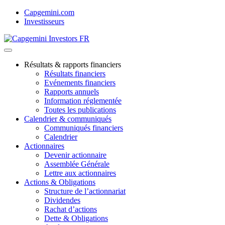
Skip
Capgemini.com
to
Investisseurs
content
Résultats & rapports financiers
Résultats financiers
Evénements financiers
Rapports annuels
Information réglementée
Toutes les publications
Calendrier & communiqués
Communiqués financiers
Calendrier
Actionnaires
Devenir actionnaire
Assemblée Générale
Lettre aux actionnaires
Actions & Obligations
Structure de l’actionnariat
Dividendes
Rachat d’actions
Dette & Obligations