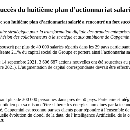
uccès du huitième plan d’actionnariat salar
son huitième plan d’actionnariat salarié a rencontré un fort succè
aire stratégique pour la transformation digitale des grandes entreprise
dhésion des collaborateurs à la stratégie et aux ambitions de Capgemini
é souscrit par plus de 49 000 salariés répartis dans les 29 pays participan
ente 2,1% du capital social du Groupe et portera ainsi l’actionnariat 
 14 septembre 2021, 3 606 687 actions nouvelles ont été souscrites au p
e 2021). L’augmentation de capital correspondante devrait être effecti
ant plus de 300 000 personnes dans près de 50 pays. Partenaire stratégiqu
uotidien par sa raison d’être : libérer les énergies humaines par la techn
ité, Capgemini est reconnu par ses clients pour répondre à l’ensemble de
lle évolution du cloud, de la data, de l’Intelligence Artificielle, de la co
020.