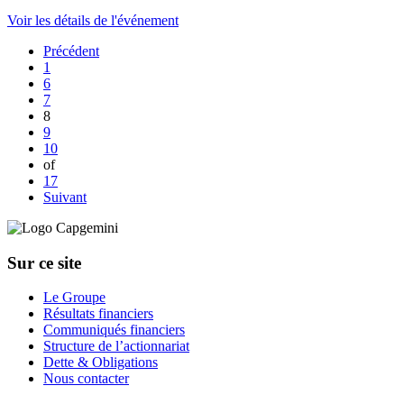
Voir les détails de l'événement
Précédent
Page
1
Page
6
Page
7
Page
8
Page
9
Page
10
of
Page
17
Suivant
Sur ce site
Le Groupe
Résultats financiers
Communiqués financiers
Structure de l’actionnariat
Dette & Obligations
Nous contacter