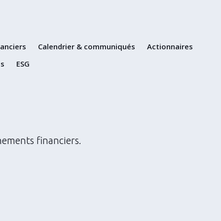
Skip
to
content
nanciers
Calendrier & communiqués
Actionnaires
ns
ESG
nements financiers.