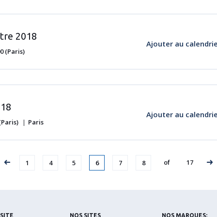
tre 2018
Ajouter au calendri
 (Paris)
018
Ajouter au calendri
(Paris)
Paris
Page
Page
Page
Page
Page
Page
Page
of
17
1
4
5
6
7
8
 SITE
NOS SITES
NOS MARQUES: