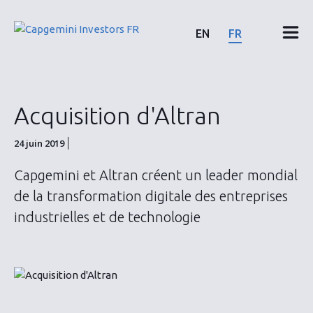
Skip
to
EN
FR
content
Résultats & rapports financiers
Acquisition d'Altran
Calendrier & communiqués
24 juin 2019
Actionnaires
Capgemini et Altran créent un leader mondial
de la transformation digitale des entreprises
Actions & Obligations
industrielles et de technologie
ESG