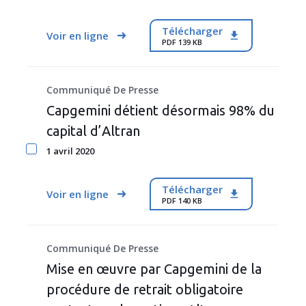
Télécharger
Voir en ligne
PDF 139 KB
Communiqué De Presse
Capgemini détient désormais 98% du
capital d’Altran
1 avril 2020
Télécharger
Voir en ligne
PDF 140 KB
Communiqué De Presse
Mise en œuvre par Capgemini de la
procédure de retrait obligatoire
CAPGEMINI.COM
INVESTISSEURS