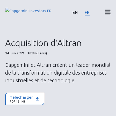
Skip
to
EN
FR
content
Résultats & rapports financiers
Acquisition d'Altran
Calendrier & communiqués
24 juin 2019
18:34 (Paris)
Actionnaires
Capgemini et Altran créent un leader mondial
de la transformation digitale des entreprises
Actions & Obligations
industrielles et de technologie.
ESG
Télécharger
PDF 161 KB