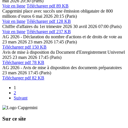
mai 2026
20:30 (Paris)
Voir en ligne
Télécharger
pdf 89 KB
Capgemini place avec succès une émission obligataire de 800
millions d’euros
6 mai 2026
20:15 (Paris)
Voir en ligne
Télécharger
pdf 128 KB
Chiffre d'affaires du 1er trimestre 2026
30 avril 2026
07:00 (Paris)
Voir en ligne
Télécharger
pdf 237 KB
AG 2026 - Déclaration du nombre d'actions et de droits de vote au
23 mars 2026
23 mars 2026
17:45 (Paris)
Télécharger
pdf 150 KB
Avis de mise à disposition du Document d'Enregistrement Universel
2025
23 mars 2026
17:45 (Paris)
Télécharger
pdf 78 KB
AG 2026 - Avis de mise à disposition des documents préparatoires
23 mars 2026
17:45 (Paris)
Télécharger
pdf 82 KB
Page
1
Page
2
Suivant
Sur ce site