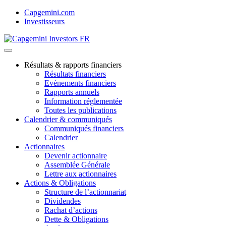
Skip
Capgemini.com
to
Investisseurs
content
Résultats & rapports financiers
Résultats financiers
Evénements financiers
Rapports annuels
Information réglementée
Toutes les publications
Calendrier & communiqués
Communiqués financiers
Calendrier
Actionnaires
Devenir actionnaire
Assemblée Générale
Lettre aux actionnaires
Actions & Obligations
Structure de l’actionnariat
Dividendes
Rachat d’actions
Dette & Obligations