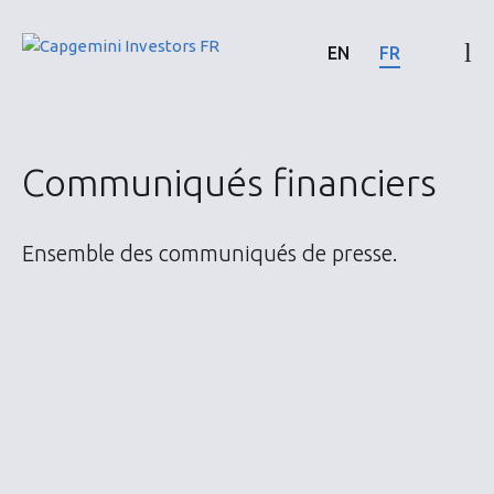
Skip
to
EN
FR
content
Résultats & rapports financiers
Communiqués financiers
Calendrier & communiqués
Ensemble des communiqués de presse.
Actionnaires
Actions & Obligations
ESG