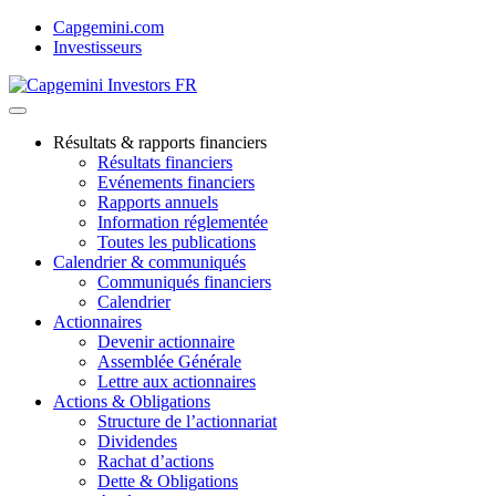
Skip
Capgemini.com
to
Investisseurs
content
Résultats & rapports financiers
Résultats financiers
Evénements financiers
Rapports annuels
Information réglementée
Toutes les publications
Calendrier & communiqués
Communiqués financiers
Calendrier
Actionnaires
Devenir actionnaire
Assemblée Générale
Lettre aux actionnaires
Actions & Obligations
Structure de l’actionnariat
Dividendes
Rachat d’actions
Dette & Obligations