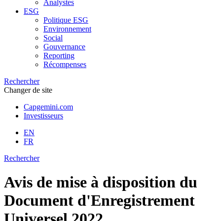
Analystes
ESG
Politique ESG
Environnement
Social
Gouvernance
Reporting
Récompenses
Rechercher
Changer de site
Capgemini.com
Investisseurs
EN
FR
Rechercher
Avis de mise à disposition du
Document d'Enregistrement
Universel 2022