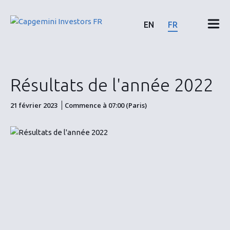
Skip
to
EN
FR
content
Résultats & rapports financiers
Résultats de l'année 2022
Calendrier & communiqués
21 février 2023
Commence à 07:00 (Paris)
Actionnaires
Actions & Obligations
ESG