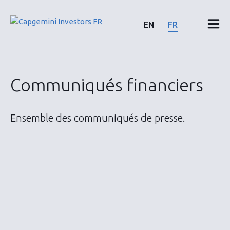
Skip
to
EN
FR
content
Résultats & rapports financiers
Communiqués financiers
Calendrier & communiqués
Ensemble des communiqués de presse.
Actionnaires
Actions & Obligations
ESG