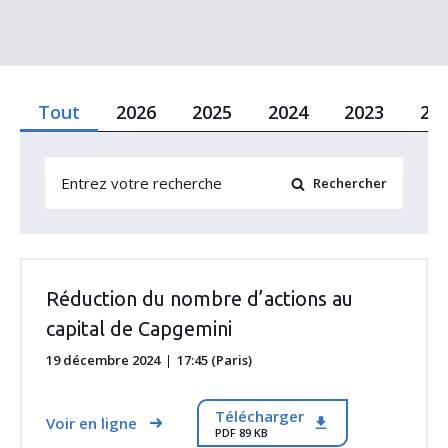
Tout
2026
2025
2024
2023
20
Réduction du nombre d’actions au
capital de Capgemini
19 décembre 2024
17:45 (Paris)
Télécharger
Voir en ligne
PDF 89 KB