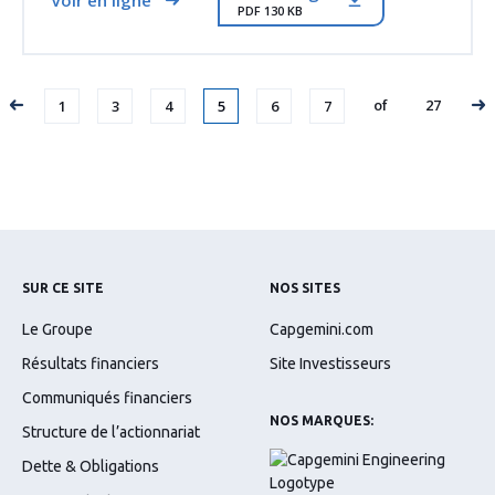
PDF 130 KB
Page
Page
Page
Page
Page
Page
Page
of
27
1
3
4
5
6
7
SUR CE SITE
NOS SITES
Le Groupe
Capgemini.com
Résultats financiers
Site Investisseurs
Communiqués financiers
NOS MARQUES:
Structure de l’actionnariat
Dette & Obligations