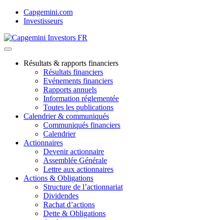
Skip
Capgemini.com
to
Investisseurs
content
Résultats & rapports financiers
Résultats financiers
Evénements financiers
Rapports annuels
Information réglementée
Toutes les publications
Calendrier & communiqués
Communiqués financiers
Calendrier
Actionnaires
Devenir actionnaire
Assemblée Générale
Lettre aux actionnaires
Actions & Obligations
Structure de l’actionnariat
Dividendes
Rachat d’actions
Dette & Obligations