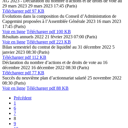
AG 2023 - Déclaration du nombre d'actions et de droits de vote au
29 mars 2023
29 mars 2023
17:45 (Paris)
Télécharger
pdf 97 KB
Evolutions dans la composition du Conseil d’Administration de
Capgemini proposées à l’Assemblée Générale 2023
16 mars 2023
17:45 (Paris)
Voir en ligne
Télécharger
pdf 100 KB
Résultats annuels 2022
21 février 2023
07:00 (Paris)
Voir en ligne
Télécharger
pdf 223 KB
Bilan semestriel du contrat de liquidité au 31 décembre 2022
5
janvier 2023
08:30 (Paris)
Télécharger
pdf 112 KB
Déclaration du nombre d’actions et de droits de vote au 16
décembre 2022
16 décembre 2022
08:30 (Paris)
Télécharger
pdf 77 KB
Succès du neuvième plan d’actionnariat salarié
25 novembre 2022
08:30 (Paris)
Voir en ligne
Télécharger
pdf 88 KB
Précédent
Page
1
Page
6
Page
7
Page
8
Page
9